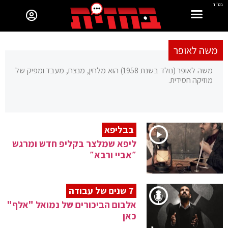
בס"ד
משה לאופר
משה לאופר (נולד בשנת 1958) הוא מלחין, מנצח, מעבד ומפיק של
מוזיקה חסידית.
בבליפא
ליפא שמלצר בקליפ חדש ומרגש
״אביי ורבא״
7 שנים של עבודה
אלבום הביכורים של נמואל "אלף"
כאן