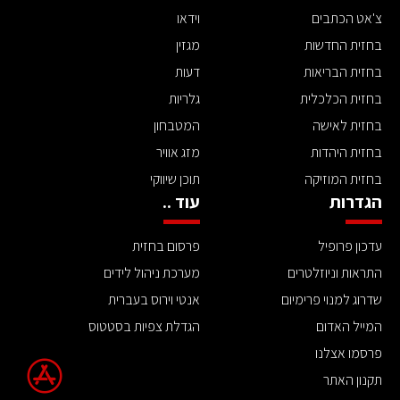
צ'אט הכתבים
וידאו
בחזית החדשות
מגזין
בחזית הבריאות
דעות
בחזית הכלכלית
גלריות
בחזית לאישה
המטבחון
בחזית היהדות
מזג אוויר
בחזית המוזיקה
תוכן שיווקי
הגדרות
עוד ..
עדכון פרופיל
פרסום בחזית
התראות וניוזלטרים
מערכת ניהול לידים
שדרוג למנוי פרימיום
אנטי וירוס בעברית
המייל האדום
הגדלת צפיות בסטטוס
פרסמו אצלנו
תקנון האתר