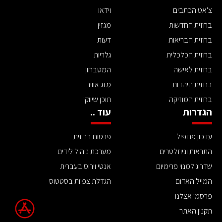
צ'אט הכתבים
וידאו
בחזית החדשות
מגזין
בחזית הבריאות
דעות
בחזית הכלכלית
גלריות
בחזית לאישה
המטבחון
בחזית היהדות
מזג אוויר
בחזית המוזיקה
תוכן שיווקי
הגדרות
עוד ..
עדכון פרופיל
פרסום בחזית
התראות וניוזלטרים
מערכת ניהול לידים
שדרוג למנוי פרימיום
אנטי וירוס בעברית
המייל האדום
הגדלת צפיות בסטטוס
פרסמו אצלנו
תקנון האתר