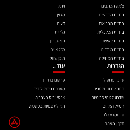
צ'אט הכתבים
וידאו
בחזית החדשות
מגזין
בחזית הבריאות
דעות
בחזית הכלכלית
גלריות
בחזית לאישה
המטבחון
בחזית היהדות
מזג אוויר
בחזית המוזיקה
תוכן שיווקי
הגדרות
עוד ..
עדכון פרופיל
פרסום בחזית
התראות וניוזלטרים
מערכת ניהול לידים
שדרוג למנוי פרימיום
אנטי וירוס בעברית
המייל האדום
הגדלת צפיות בסטטוס
פרסמו אצלנו
תקנון האתר