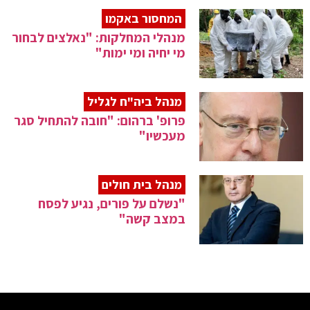
המחסור באקמו
מנהלי המחלקות: "נאלצים לבחור
מי יחיה ומי ימות"
מנהל ביה"ח לגליל
פרופ' ברהום: "חובה להתחיל סגר
מעכשיו"
מנהל בית חולים
"נשלם על פורים, נגיע לפסח
במצב קשה"