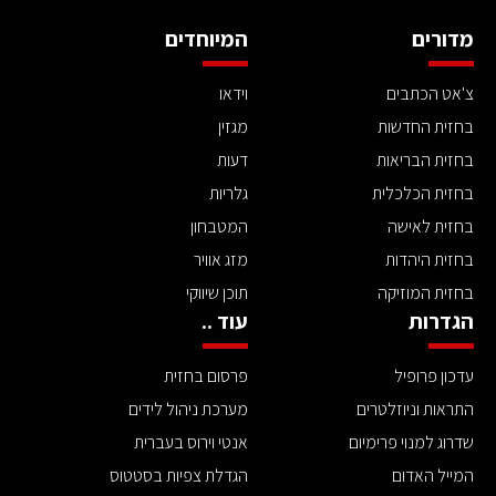
מדורים
המיוחדים
צ'אט הכתבים
וידאו
בחזית החדשות
מגזין
בחזית הבריאות
דעות
בחזית הכלכלית
גלריות
בחזית לאישה
המטבחון
בחזית היהדות
מזג אוויר
בחזית המוזיקה
תוכן שיווקי
הגדרות
עוד ..
עדכון פרופיל
פרסום בחזית
התראות וניוזלטרים
מערכת ניהול לידים
שדרוג למנוי פרימיום
אנטי וירוס בעברית
המייל האדום
הגדלת צפיות בסטטוס