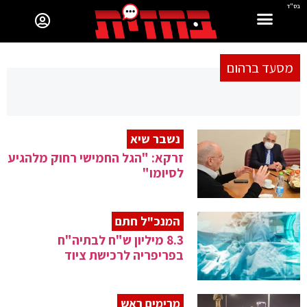
בס"ד
מסעד ברהום
נשבר שיא
זרקא: "הגל החמישי רחוק מלהגיע
לסיומו"
המנכ"ל חתם
8.3 מיליון ש"ח לבתיה"ח
בפריפריה לרכישת ציוד
מרימים ראש