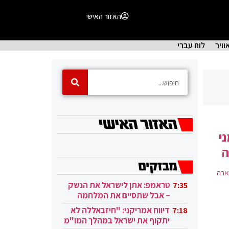
האזור האישי
וויר
לוח עברי
י
ה
ארה
טראמפ: אתן לישראל את הנשק
7:35
– אבל שתסיים את המלחמה
בעזה
דיווח אמריקני: "חיזבאללה לא
7:18
יתקוף את ישראל במהלך המו"מ