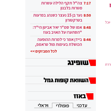
בקטאר"
צה"ל תקף הלילה עשרות
7:17
מטרות בלבנון
נער בן 15 נעצר כשנהג בפרעות
8:50
בטרקטורון
יוכל
אמו של סמ"ר יאיר אביטן הי"ד:
8:48
"הסתערו על האויב בעוז
ובגבורה"
ביידן אמר כי למרות ההופעה
8:46
הכושלת בעימות מול טראמפ,
הוא ממשיך
לכל המבזקים >>
ררת
עדכני
ויראלי
פופולרי