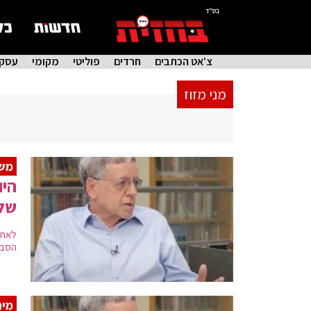
בס"ד
צ'אט הכתבים
חרדים
פוליטי
מקומי
עסקי
מני מזוז
משי
היו
של 
לאחר
הסבי
מינ