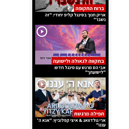
ברוח התקופה
אריק חנוך בסינגל קליפ יחודי: "זה
נשבר"
בתקווה לגאולה ולישועה
אבי הס מרגש עם סינגל חדש:
"לישועתך"
תפילה מרגשת
ארי גולדוואג & איצי קפלוביץ: "אנא ה'
עננו"