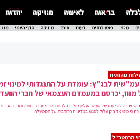
ם
מגזין
פוטו בחזית
דעות
אוכל
מוזיקה
הדף היומי
מזג א
לות מהותית
עמ"שית לבג"ץ: עומדת על התנגדותי למינוי זמנ
מזוז, יכרסם במעמדם העצמאי של חברי הוועד
 שסירבה להצעתו של שופט העליון סולברג למנות את מזוז רק באופן זמני, בהרב מי
רה כי מינוי אד הוק עלול לפגוע במדיניות הרוחבית של הממשלה
וי הרמטכ"ל