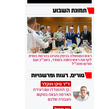
צילום:
קובי גדעון / לע"מ
ראש הממשלה בנימין נתניהו בהרמת כוסית
לקראת ראש השנה במוסד, בשב"כ ועם
פורום מטכ"ל
ד"ר מיקי וינקלר
: כך תתמודדו עם רעידת
האדמה הבאה במקום
העבודה שלכם
ניר שמול