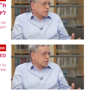
ח"כ
ליו
חברי
לפעו
השו
מזו
על ה
קושי