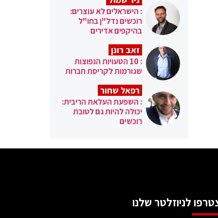
: הישראלים לא עוצרים:
רוכשים נדל"ן בחו"ל
בהיקפים אדירים
זאב רונן
: 10 הטעויות הנפוצות
שגורמות לקריסת חברות
רפאל שחור
: השפעת העלאת הריבית:
יכולה להיות גם לטובת
רוכשים
טרפו לניוזלטר שלנו