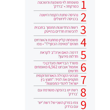
משפחת לוי משפצת והשכונה
כמרקחה • 'ברדק'
נהרסה טחנת הקמח הישנה
בכניסה לירושלים
רשות החדשנות תתמוך בתכנית
להכשרת חרדים בהייטק
משפחת קליין מחתנת והאורחים
תוהים "מאיפה הכסף?!" • צפו
דרמה: האם ארה"ב לקראת
חדלות פירעון?
משרד הבריאות מעדכן כי
אתמול אובחנו 6,562 מאומתים
חדשים
מנהיגי הקהילה האורתודוקסית
תוקפים את לפיד: "חוצץ בין
ישראל ליהודי התפוצות"
רשת יש בהפקה מטורפת עם
'ברדק'
צפו בפרק השני של רשת 'יש'
עם ברדק