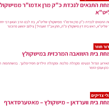
ת התנאים לנכדת כ"ק מרן אדמו"ר ממישקול
יט"א
 התנאים לנכדת כ"ק מרן אדמו"ר ממישקולץ שליט"א, בת לבנו הרב הגאון רבי יחז
שליט"א, ראש בית דין מישקולץ פ"ת, חתן אב"ד זוועהיל | צילום: יהושע פרוכטר
ור חוזר
חת בית השואבה המרכזית במישקולץ
אירוע הגדול הנעימו מקהלת מלכות ומקהלת הילדים חסידימלעך. בהשתתפות ה
הן וענקי הזמר
י צדיקים
ת בית ווערדאן – מישקולץ – מאטערסדארף