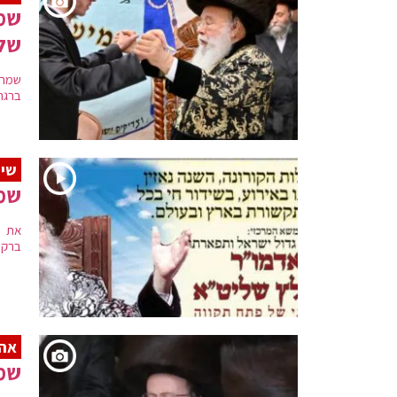
שמח
של
שמחת
ברגר 
שיד
שמ
את ה
ברק כ
אהל
שמח