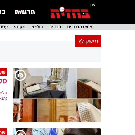
בס"ד
צ'אט הכתבים
חרדים
פוליטי
מקומי
עסקי
מישקולץ
שְׁע
סלי
סליח
נתנא
שמח