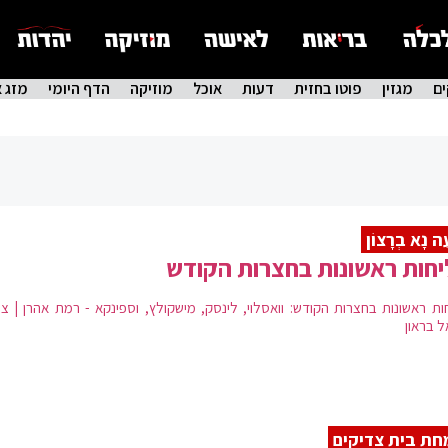
ם
מגזין
פוטו בחזית
דעות
אוכל
מוזיקה
הדף היומי
מזג א
ֵה נָא בְרָצוֹן
חות ראשונות בחצרות הקודש
ות ראשונות בחצרות הקודש: וואסלוי, לינסק, מישקולץ, וספינקא - רמת אהרן | ציל
ל בראון
ת בית צדיקים