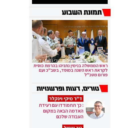
צילום:
קובי גדעון / לע"מ
ראש הממשלה בנימין נתניהו בהרמת כוסית
לקראת ראש השנה במוסד, בשב"כ ועם
פורום מטכ"ל
ד"ר מיקי וינקלר
: כך תתמודדו עם רעידת
האדמה הבאה במקום
העבודה שלכם
ניר שמול