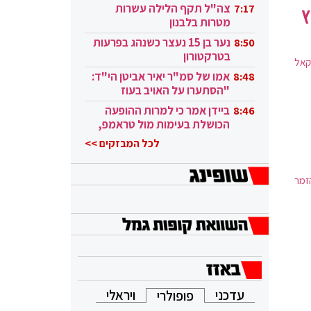
בקטאר"
צה"ל תקף הלילה עשרות
7:17
ץ
מטרות בלבנון
נער בן 15 נעצר כשנהג בפרעות
8:50
בטרקטורון
קאל
אמו של סמ"ר יאיר אביטן הי"ד:
8:48
"הסתערו על האויב בעוז
ובגבורה"
ביידן אמר כי למרות ההופעה
8:46
הכושלת בעימות מול טראמפ,
הוא ממשיך
לכל המבזקים >>
זמר
עדכני
ויראלי
פופולרי