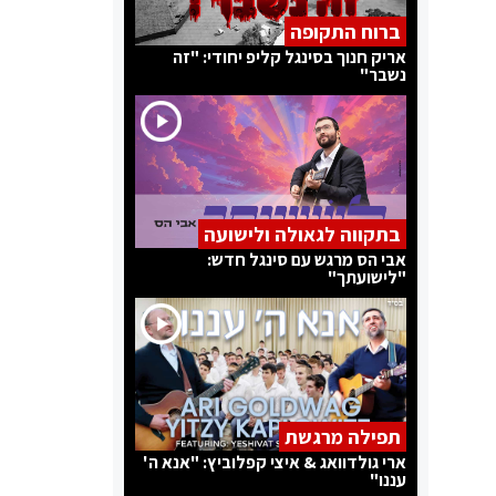
ברוח התקופה
אריק חנוך בסינגל קליפ יחודי: "זה
נשבר"
בתקווה לגאולה ולישועה
אבי הס מרגש עם סינגל חדש:
"לישועתך"
תפילה מרגשת
ארי גולדוואג & איצי קפלוביץ: "אנא ה'
עננו"