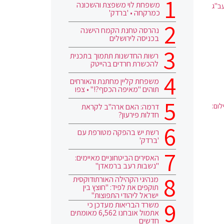
משפחת לוי משפצת והשכונה
ב"ג
כמרקחה • 'ברדק'
נהרסה טחנת הקמח הישנה
בכניסה לירושלים
רשות החדשנות תתמוך בתכנית
להכשרת חרדים בהייטק
משפחת קליין מחתנת והאורחים
תוהים "מאיפה הכסף?!" • צפו
ום:
דרמה: האם ארה"ב לקראת
חדלות פירעון?
רשת יש בהפקה מטורפת עם
'ברדק'
האסירים הביטחוניים מאיימים:
"נשבות רעב ברמאדן"
מנהיגי הקהילה האורתודוקסית
תוקפים את לפיד: "חוצץ בין
ישראל ליהודי התפוצות"
משרד הבריאות מעדכן כי
אתמול אובחנו 6,562 מאומתים
חדשים