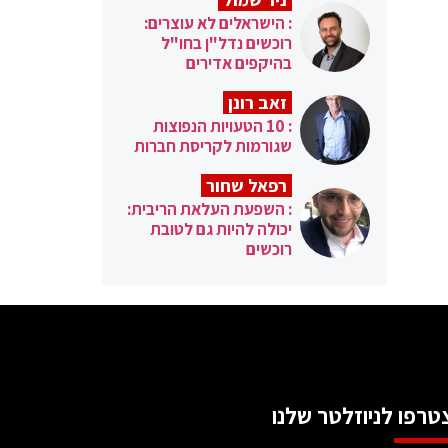
: הישראלים לא עוצרים:
רוכשים נדל"ן בחו"ל
בהיקפים אדירים
זאב רונן
: 10 הטעויות הנפוצות
שגורמות לקריסת חברות
רפאל שחור
: השפעת העלאת הריבית:
יכולה להיות גם לטובת
רוכשים
טרפו לניוזלטר שלנו