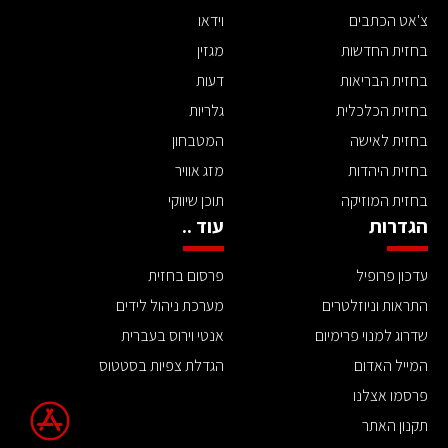
צ'אט הכתבים
וידאו
בחזית החדשות
מגזין
בחזית הבריאות
דעות
בחזית הכלכלית
גלריות
בחזית לאישה
המטבחון
בחזית היהדות
מזג אוויר
בחזית המוזיקה
תוכן שיווקי
הגדרות
עוד ..
עדכון פרופיל
פרסום בחזית
התראות וניוזלטרים
מערכת ניהול לידים
שדרוג למנוי פרימיום
אנטי וירוס בעברית
המייל האדום
הגדלת צפיות בסטטוס
פרסמו אצלנו
תקנון האתר