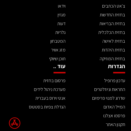
צ'אט הכתבים
וידאו
בחזית החדשות
מגזין
בחזית הבריאות
דעות
בחזית הכלכלית
גלריות
בחזית לאישה
המטבחון
בחזית היהדות
מזג אוויר
בחזית המוזיקה
תוכן שיווקי
הגדרות
עוד ..
עדכון פרופיל
פרסום בחזית
התראות וניוזלטרים
מערכת ניהול לידים
שדרוג למנוי פרימיום
אנטי וירוס בעברית
המייל האדום
הגדלת צפיות בסטטוס
פרסמו אצלנו
תקנון האתר