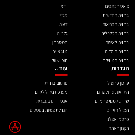
צ'אט הכתבים
וידאו
בחזית החדשות
מגזין
בחזית הבריאות
דעות
בחזית הכלכלית
גלריות
בחזית לאישה
המטבחון
בחזית היהדות
מזג אוויר
בחזית המוזיקה
תוכן שיווקי
הגדרות
עוד ..
עדכון פרופיל
פרסום בחזית
התראות וניוזלטרים
מערכת ניהול לידים
שדרוג למנוי פרימיום
אנטי וירוס בעברית
המייל האדום
הגדלת צפיות בסטטוס
פרסמו אצלנו
תקנון האתר