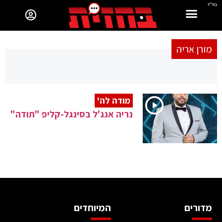
בס"ד
מורן אריה
מודה לה'
נריה אנג'ל בסינגל-קליפ "תודה"
מדורים
המיוחדים