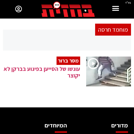
בס"ד
מוחמד חרסה
מסר ברור
עונשו של הסייען בפיגוע בברקן לא
יקוצר
מדורים
המיוחדים