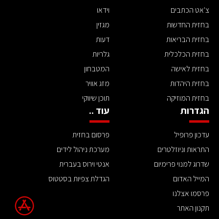
צ'אט הכתבים
וידאו
בחזית החדשות
מגזין
בחזית הבריאות
דעות
בחזית הכלכלית
גלריות
בחזית לאישה
המטבחון
בחזית היהדות
מזג אוויר
בחזית המוזיקה
תוכן שיווקי
הגדרות
עוד ..
עדכון פרופיל
פרסום בחזית
התראות וניוזלטרים
מערכת ניהול לידים
שדרוג למנוי פרימיום
אנטי וירוס בעברית
המייל האדום
הגדלת צפיות בסטטוס
פרסמו אצלנו
תקנון האתר