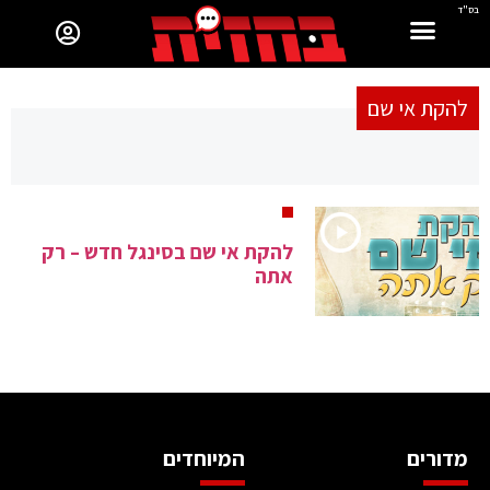
בס"ד
להקת אי שם
להקת אי שם בסינגל חדש – רק
אתה
מדורים
המיוחדים