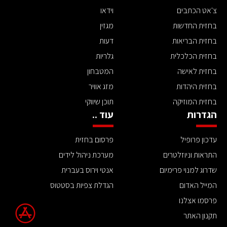
צ'אט הכתבים
וידאו
בחזית החדשות
מגזין
בחזית הבריאות
דעות
בחזית הכלכלית
גלריות
בחזית לאישה
המטבחון
בחזית היהדות
מזג אוויר
בחזית המוזיקה
תוכן שיווקי
הגדרות
עוד ..
עדכון פרופיל
פרסום בחזית
התראות וניוזלטרים
מערכת ניהול לידים
שדרוג למנוי פרימיום
אנטי וירוס בעברית
המייל האדום
הגדלת צפיות בסטטוס
פרסמו אצלנו
תקנון האתר