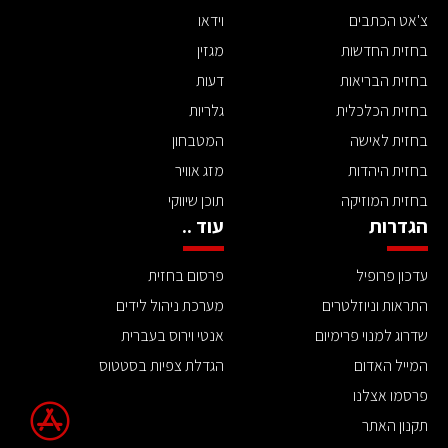
צ'אט הכתבים
וידאו
בחזית החדשות
מגזין
בחזית הבריאות
דעות
בחזית הכלכלית
גלריות
בחזית לאישה
המטבחון
בחזית היהדות
מזג אוויר
בחזית המוזיקה
תוכן שיווקי
הגדרות
עוד ..
עדכון פרופיל
פרסום בחזית
התראות וניוזלטרים
מערכת ניהול לידים
שדרוג למנוי פרימיום
אנטי וירוס בעברית
המייל האדום
הגדלת צפיות בסטטוס
פרסמו אצלנו
תקנון האתר