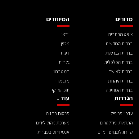
מדורים
המיוחדים
צ'אט הכתבים
וידאו
בחזית החדשות
מגזין
בחזית הבריאות
דעות
בחזית הכלכלית
גלריות
בחזית לאישה
המטבחון
בחזית היהדות
מזג אוויר
בחזית המוזיקה
תוכן שיווקי
הגדרות
עוד ..
עדכון פרופיל
פרסום בחזית
התראות וניוזלטרים
מערכת ניהול לידים
שדרוג למנוי פרימיום
אנטי וירוס בעברית