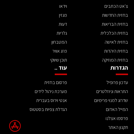
צ'אט הכתבים
וידאו
בחזית החדשות
מגזין
בחזית הבריאות
דעות
בחזית הכלכלית
גלריות
בחזית לאישה
המטבחון
בחזית היהדות
מזג אוויר
בחזית המוזיקה
תוכן שיווקי
הגדרות
עוד ..
עדכון פרופיל
פרסום בחזית
התראות וניוזלטרים
מערכת ניהול לידים
שדרוג למנוי פרימיום
אנטי וירוס בעברית
המייל האדום
הגדלת צפיות בסטטוס
פרסמו אצלנו
תקנון האתר