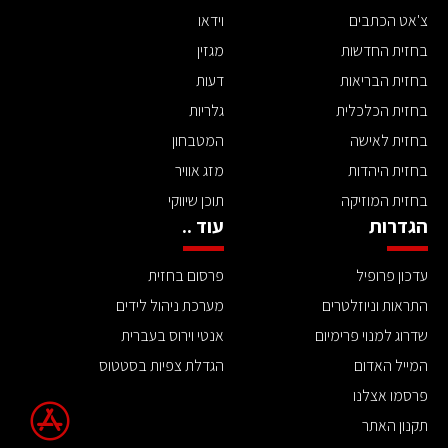
צ'אט הכתבים
וידאו
בחזית החדשות
מגזין
בחזית הבריאות
דעות
בחזית הכלכלית
גלריות
בחזית לאישה
המטבחון
בחזית היהדות
מזג אוויר
בחזית המוזיקה
תוכן שיווקי
הגדרות
עוד ..
עדכון פרופיל
פרסום בחזית
התראות וניוזלטרים
מערכת ניהול לידים
שדרוג למנוי פרימיום
אנטי וירוס בעברית
המייל האדום
הגדלת צפיות בסטטוס
פרסמו אצלנו
תקנון האתר