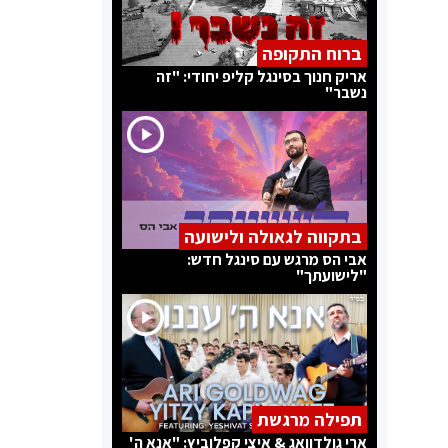
ברוח התקופה
אריק חנוך בסינגל קליפ יחודי: "זה
נשבר"
בתקווה לגאולה ולישועה
אבי הס מרגש עם סינגל חדש:
"לישועתך"
תפילה מרגשת
ארי גולדוואג & איצי קפלוביץ: "אנא ה'