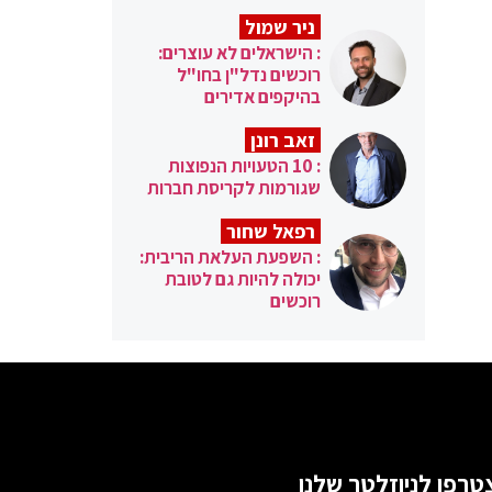
ניר שמול
: הישראלים לא עוצרים:
רוכשים נדל"ן בחו"ל
בהיקפים אדירים
זאב רונן
: 10 הטעויות הנפוצות
שגורמות לקריסת חברות
רפאל שחור
: השפעת העלאת הריבית:
יכולה להיות גם לטובת
רוכשים
טרפו לניוזלטר שלנו