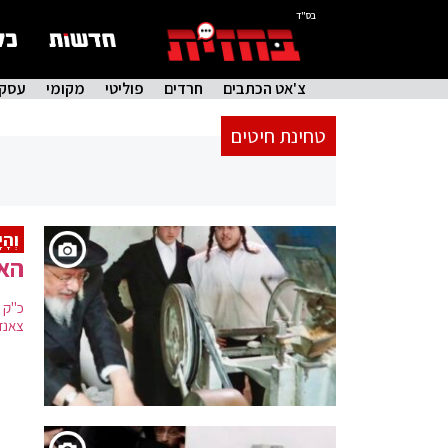
בס"ד
צ'אט הכתבים
חרדים
פוליטי
מקומי
עסקי
טחינת חיטים
וְהָ
האד
כ"ק 
צאנז 