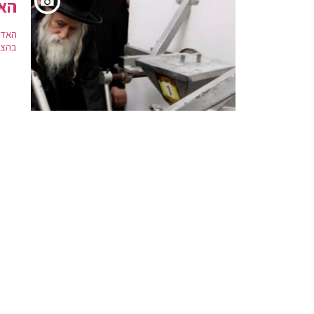
האד
האדמ
בהצל