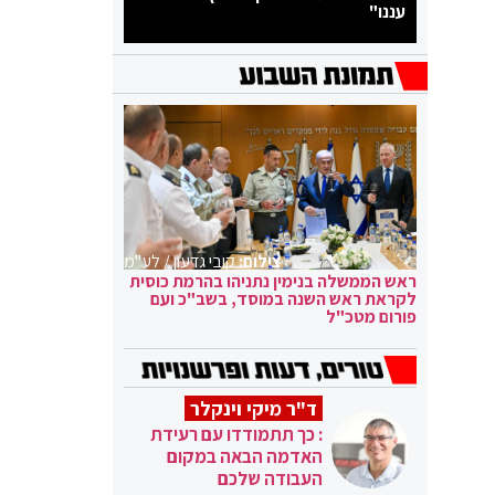
עננו"
צילום:
קובי גדעון / לע"מ
ראש הממשלה בנימין נתניהו בהרמת כוסית
לקראת ראש השנה במוסד, בשב"כ ועם
פורום מטכ"ל
ד"ר מיקי וינקלר
: כך תתמודדו עם רעידת
האדמה הבאה במקום
העבודה שלכם