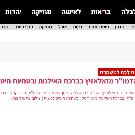
ם
מגזין
פוטו בחזית
דעות
אוכל
מוזיקה
הדף היומי
מזג א
יָה לָכֶם לְמִשְׁמֶרֶת
מו"ר מזאלאזיץ בברכת האילנות ובטחינת חיטי
האדמו"ר מזאלאזיץ הגה"צ רבי שלמה זלמן אונסדורפר שליט"א, רב דקהל דברי ח
פ"ת, בברכת האילנות ביומי דניסן ובטחינת חיטים למצות | צילום: נתנאל בראון