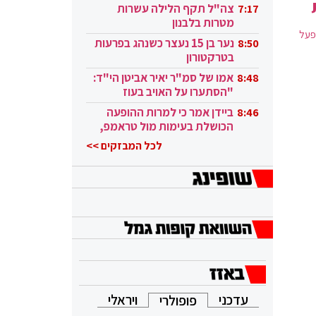
בקטאר"
צה"ל תקף הלילה עשרות
7:17
מטרות בלבנון
פעל
נער בן 15 נעצר כשנהג בפרעות
8:50
בטרקטורון
אמו של סמ"ר יאיר אביטן הי"ד:
8:48
"הסתערו על האויב בעוז
ובגבורה"
ביידן אמר כי למרות ההופעה
8:46
הכושלת בעימות מול טראמפ,
הוא ממשיך
לכל המבזקים >>
עדכני
ויראלי
פופולרי