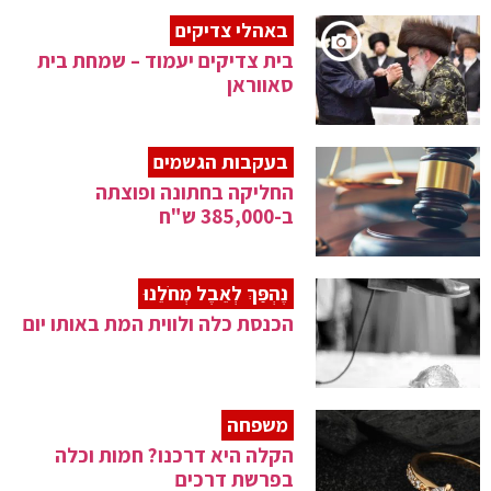
באהלי צדיקים
בית צדיקים יעמוד – שמחת בית
סאווראן
בעקבות הגשמים
החליקה בחתונה ופוצתה
ב-385,000 ש"ח
נֶהְפַּךְ לְאֵבֶל מְחֹלֵנוּ
הכנסת כלה ולווית המת באותו יום
משפחה
הקלה היא דרכנו? חמות וכלה
בפרשת דרכים