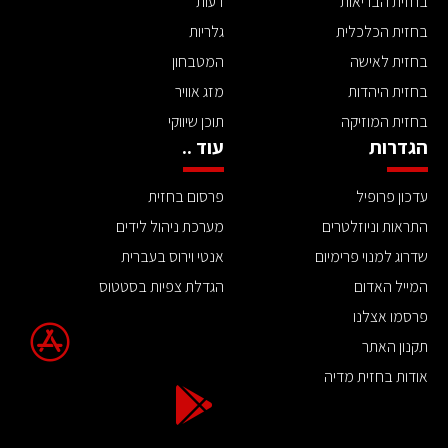
בחזית הבריאות
דעות
בחזית הכלכלית
גלריות
בחזית לאישה
המטבחון
בחזית היהדות
מזג אוויר
בחזית המוזיקה
תוכן שיווקי
הגדרות
עוד ..
עדכון פרופיל
פרסום בחזית
התראות וניוזלטרים
מערכת ניהול לידים
שדרוג למנוי פרימיום
אנטי וירוס בעברית
המייל האדום
הגדלת צפיות בסטטוס
פרסמו אצלנו
תקנון האתר
אודות בחזית מדיה