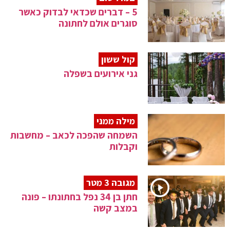
5 – דברים שכדאי לבדוק כאשר
סוגרים אולם לחתונה
קול ששון
גני אירועים בשפלה
מילה ממני
השמחה שהפכה לכאב – מחשבות
וקבלות
מגובה 3 מטר
חתן בן 34 נפל בחתונתו – פונה
במצב קשה