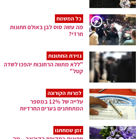
כל המשמח
מה עשה סוס לבן באולם חתונות
חרדי?
גזירת החתונות
"ללא מתווה הרחובות יהפכו לשדה
קטל"
למרות הקורונה
עלייה של 12% במספר
המתחתנים בערים החרדיות
זמן שמחתנו
חתונות בתקופת הקורונה – מה