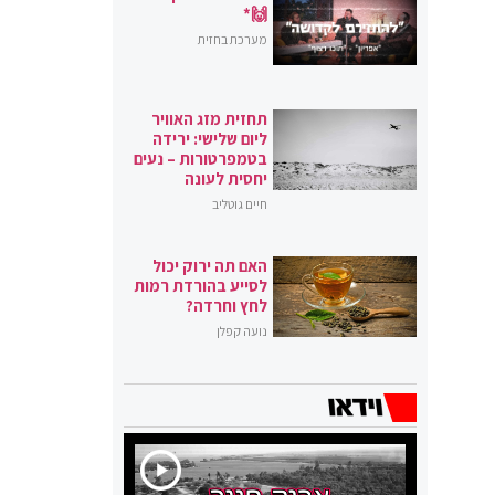
🙌*
מערכת בחזית
תחזית מזג האוויר
ליום שלישי: ירידה
בטמפרטורות – נעים
יחסית לעונה
חיים גוטליב
האם תה ירוק יכול
לסייע בהורדת רמות
לחץ וחרדה?
נועה קפלן