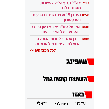
בקטאר"
צה"ל תקף הלילה עשרות
7:17
מטרות בלבנון
נער בן 15 נעצר כשנהג בפרעות
8:50
בטרקטורון
אמו של סמ"ר יאיר אביטן הי"ד:
8:48
"הסתערו על האויב בעוז
ובגבורה"
ביידן אמר כי למרות ההופעה
8:46
הכושלת בעימות מול טראמפ,
הוא ממשיך
לכל המבזקים >>
עדכני
ויראלי
פופולרי