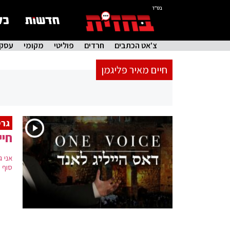
בס"ד
צ'אט הכתבים
חרדים
פוליטי
מקומי
עסקי
חיים מאיר פליגמן
גרס
חיי
אני 
סוף 