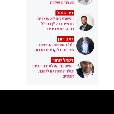
העבודה שלכם
ניר שמול
: הישראלים לא עוצרים:
רוכשים נדל"ן בחו"ל
בהיקפים אדירים
זאב רונן
: 10 הטעויות הנפוצות
שגורמות לקריסת חברות
רפאל שחור
: השפעת העלאת הריבית:
יכולה להיות גם לטובת
רוכשים