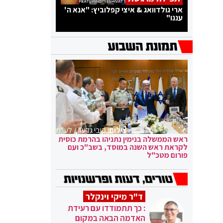
ארי גולדוואג & איצי קפלוביץ: "אנא ה'
עננו"
צילום:
קובי גדעון / לע"מ
ראש הממשלה בנימין נתניהו בהרמת כוסית
לקראת ראש השנה במוסד, בשב"כ ועם
פורום מטכ"ל
ד"ר מיקי וינקלר
: כך תתמודדו עם רעידת
האדמה הבאה במקום