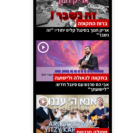
ברוח התקופה
אריק חנוך בסינגל קליפ יחודי: "זה
נשבר"
בתקווה לגאולה ולישועה
אבי הס מרגש עם סינגל חדש:
"לישועתך"
תפילה מרגשת