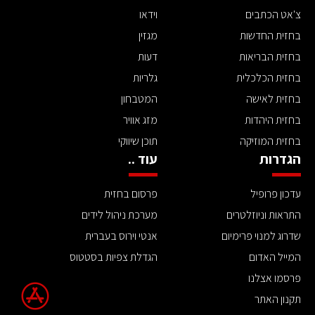
צ'אט הכתבים
וידאו
בחזית החדשות
מגזין
בחזית הבריאות
דעות
בחזית הכלכלית
גלריות
בחזית לאישה
המטבחון
בחזית היהדות
מזג אוויר
בחזית המוזיקה
תוכן שיווקי
הגדרות
עוד ..
עדכון פרופיל
פרסום בחזית
התראות וניוזלטרים
מערכת ניהול לידים
שדרוג למנוי פרימיום
אנטי וירוס בעברית
המייל האדום
הגדלת צפיות בסטטוס
פרסמו אצלנו
תקנון האתר