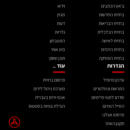
צ'אט הכתבים
וידאו
בחזית החדשות
מגזין
בחזית הבריאות
דעות
בחזית הכלכלית
גלריות
בחזית לאישה
המטבחון
בחזית היהדות
מזג אוויר
בחזית המוזיקה
תוכן שיווקי
הגדרות
עוד ..
עדכון פרופיל
פרסום בחזית
התראות וניוזלטרים
מערכת ניהול לידים
שדרוג למנוי פרימיום
אנטי וירוס בעברית
המייל האדום
הגדלת צפיות בסטטוס
פרסמו אצלנו
תקנון האתר