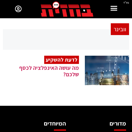
בס"ד
וובינר
לדעת להשקיע
מה עושה האינפלציה לכסף
שלכם?
מדורים
המיוחדים