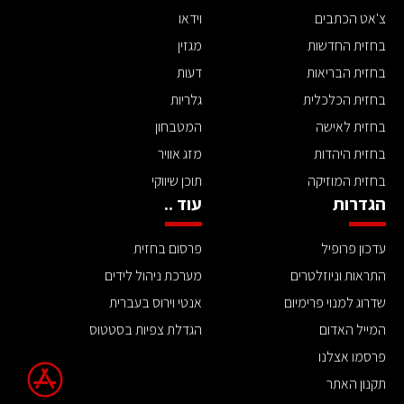
צ'אט הכתבים
וידאו
בחזית החדשות
מגזין
בחזית הבריאות
דעות
בחזית הכלכלית
גלריות
בחזית לאישה
המטבחון
בחזית היהדות
מזג אוויר
בחזית המוזיקה
תוכן שיווקי
הגדרות
עוד ..
עדכון פרופיל
פרסום בחזית
התראות וניוזלטרים
מערכת ניהול לידים
שדרוג למנוי פרימיום
אנטי וירוס בעברית
המייל האדום
הגדלת צפיות בסטטוס
פרסמו אצלנו
תקנון האתר