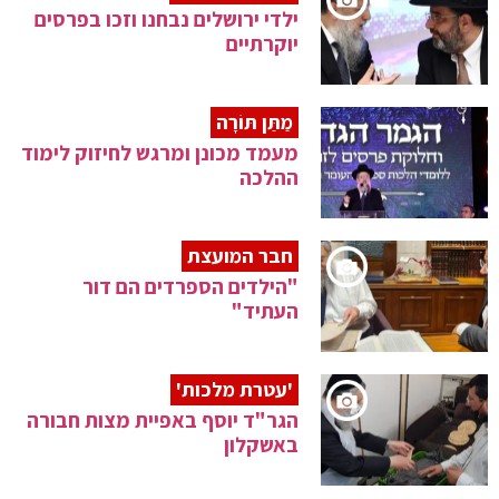
ילדי ירושלים נבחנו וזכו בפרסים
יוקרתיים
מַתַּן תּוֹרָה
מעמד מכונן ומרגש לחיזוק לימוד
ההלכה
חבר המועצת
"הילדים הספרדים הם דור
העתיד"
'עטרת מלכות'
הגר"ד יוסף באפיית מצות חבורה
באשקלון