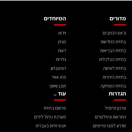
מדורים
המיוחדים
צ'אט הכתבים
וידאו
בחזית החדשות
מגזין
בחזית הבריאות
דעות
בחזית הכלכלית
גלריות
בחזית לאישה
המטבחון
בחזית היהדות
מזג אוויר
בחזית המוזיקה
תוכן שיווקי
הגדרות
עוד ..
עדכון פרופיל
פרסום בחזית
התראות וניוזלטרים
מערכת ניהול לידים
שדרוג למנוי פרימיום
אנטי וירוס בעברית