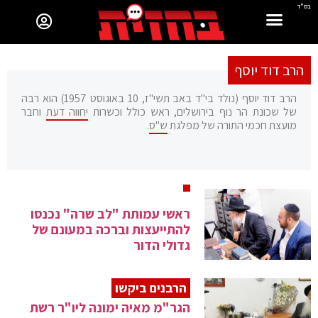
בס"ד
הרב דוד יוסף
הרב דוד יוסף (נולד בי"ד באב תשי"ז, 10 באוגוסט 1957) הוא רבה
של שכונת הר נוף בירושלים, ראש כולל וכשרות
יחווה דעת
וחבר
מועצת חכמי התורה של מפלגת
ש"ס
.
ראשי עמותת "לב שרה" נכנסו
להתייעצות וברכה במעונם של
גדולי הדור
הרבנים ביקשו
הגר"מ מאיה ימונה ליו"ר רשת