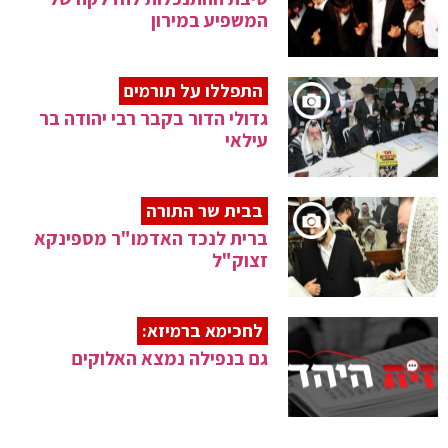
המשפיע במירון
התפללו על תורמים
גדולי הדור בקבר רבי יהודה בר
עילאי
בבית שר התורה
ברית לנכד האדמו"ר מספינקא
זצוק"ל
לחכימא ברמיזא:
גם בנפילה נמצא האלוקים