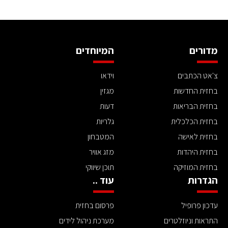
מדורים
המיוחדים
צ'אט הכתבים
וידאו
בחזית החדשות
מגזין
בחזית הבריאות
דעות
בחזית הכלכלית
גלריות
בחזית לאישה
המטבחון
בחזית היהדות
מזג אוויר
בחזית המוזיקה
תוכן שיווקי
הגדרות
עוד ..
עדכון פרופיל
פרסום בחזית
התראות וניוזלטרים
מערכת ניהול לידים