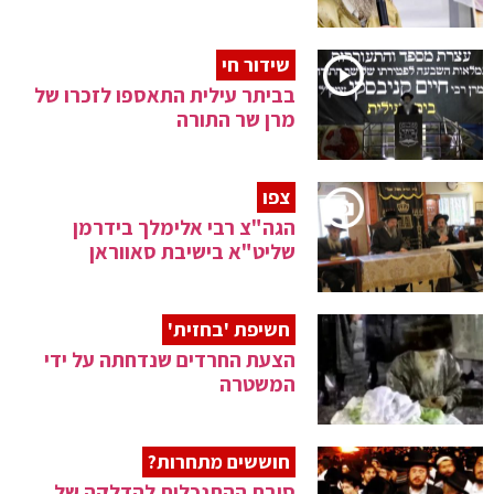
שידור חי
בביתר עילית התאספו לזכרו של
מרן שר התורה
צפו
הגה"צ רבי אלימלך בידרמן
שליט"א בישיבת סאווראן
חשיפת 'בחזית'
הצעת החרדים שנדחתה על ידי
המשטרה
חוששים מתחרות?
סיבת ההתנכלות להדלקה של