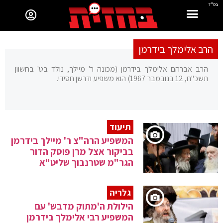
בס"ד
הרב אלימלך בידרמן
הרב אברהם אלימלך בידרמן (מכונה ר' מיילך, נולד בט' בחשוון
תשכ"ח, 12 בנובמבר 1967) הוא משפיע ודרשן חסידי.
תיעוד
המשפיע הרה"צ ר' מיילך בידרמן
בביקור אצל מרן פוסק הדור
הגר"מ שטרנבוך שליט"א
גלריה
הילולת ה'מתוק מדבש' עם
המשפיע רבי אלימלך בידרמן