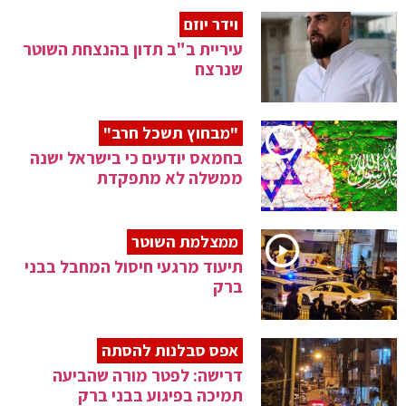
וידר יוזם
עיריית ב"ב תדון בהנצחת השוטר
שנרצח
"מבחוץ תשכל חרב"
בחמאס יודעים כי בישראל ישנה
ממשלה לא מתפקדת
ממצלמת השוטר
תיעוד מרגעי חיסול המחבל בבני
ברק
אפס סבלנות להסתה
דרישה: לפטר מורה שהביעה
תמיכה בפיגוע בבני ברק