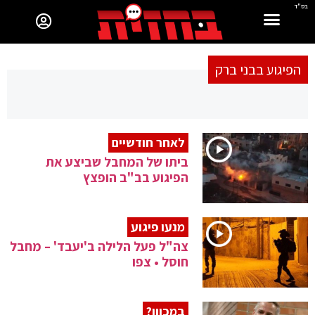
בס"ד
הפיגוע בבני ברק
לאחר חודשיים
ביתו של המחבל שביצע את
הפיגוע בב"ב הופצץ
מנעו פיגוע
צה"ל פעל הלילה ב'יעבד' – מחבל
חוסל • צפו
במכוון?