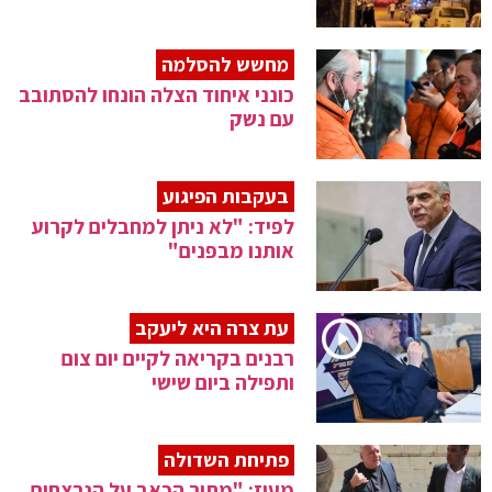
מחשש להסלמה
כונני איחוד הצלה הונחו להסתובב
עם נשק
בעקבות הפיגוע
לפיד: "לא ניתן למחבלים לקרוע
אותנו מבפנים"
עת צרה היא ליעקב
רבנים בקריאה לקיים יום צום
ותפילה ביום שישי
פתיחת השדולה
מעוז: "מתוך הכאב על הנרצחים,