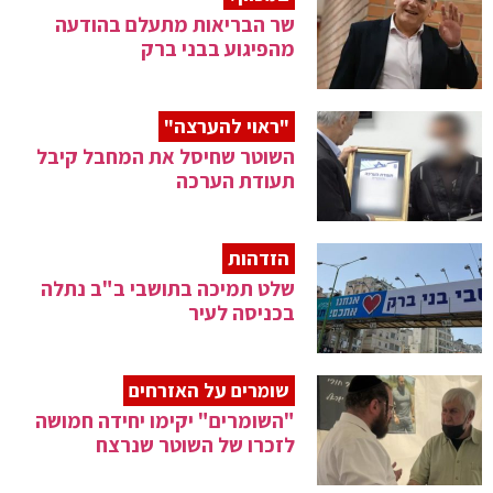
שר הבריאות מתעלם בהודעה
מהפיגוע בבני ברק
"ראוי להערצה"
השוטר שחיסל את המחבל קיבל
תעודת הערכה
הזדהות
שלט תמיכה בתושבי ב"ב נתלה
בכניסה לעיר
שומרים על האזרחים
"השומרים" יקימו יחידה חמושה
לזכרו של השוטר שנרצח