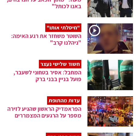
באנו לכותל"
"חיסלתי אותו"
השוטר משחזר את רגע האימה:
"ניהלנו קרב"
חשוד שלישי נעצר
המחבל: אסיר בטחוני לשעבר,
פועל בניין בבני ברק
עדות מהתופת
הפראמדיק הראשון שהגיע לזירה
מספר על הרגעים המצמררים