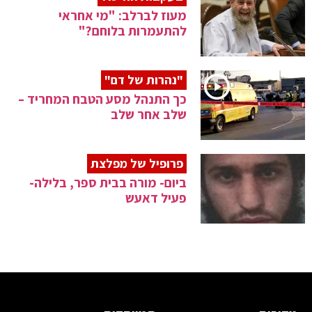
מעוז לברלב: "מי אחראי
להתעמרות בלוחם?"
"נהרות של דם"
כך התנהל מסע הטבח המחריד –
שלב אחר שלב
פרופיל של מפלצת
ביום- מורה בבית ספר, בלילה-
פעיל דאעש