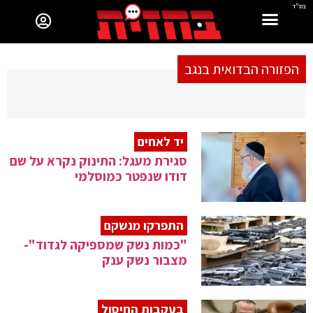
בס"ד
הפזורה הבדואית בנגב
יד לאחים
סגירת מעגל: התינוק נקרא על שם
דודו שנפטר כמוסלמי
התפרקו מנשקם
"כמות נשק שמספיקה לגדוד"-
מצבור נשק ענק
בעקבות החיסול