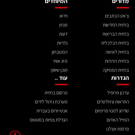
מדורים
המיוחדים
צ'אט הכתבים
וידאו
בחזית החדשות
מגזין
בחזית הבריאות
דעות
בחזית הכלכלית
גלריות
בחזית לאישה
המטבחון
בחזית היהדות
מזג אוויר
בחזית המוזיקה
תוכן שיווקי
הגדרות
עוד ..
עדכון פרופיל
פרסום בחזית
התראות וניוזלטרים
מערכת ניהול לידים
שדרוג למנוי פרימיום
אנטי וירוס בעברית
המייל האדום
הגדלת צפיות בסטטוס
פרסמו אצלנו