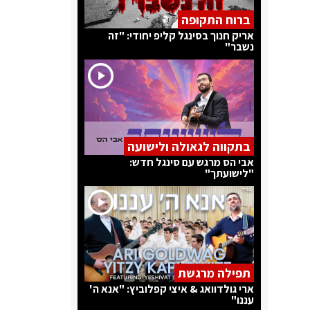
ברוח התקופה
אריק חנוך בסינגל קליפ יחודי: "זה
נשבר"
בתקווה לגאולה ולישועה
אבי הס מרגש עם סינגל חדש:
"לישועתך"
תפילה מרגשת
ארי גולדוואג & איצי קפלוביץ: "אנא ה'
עננו"