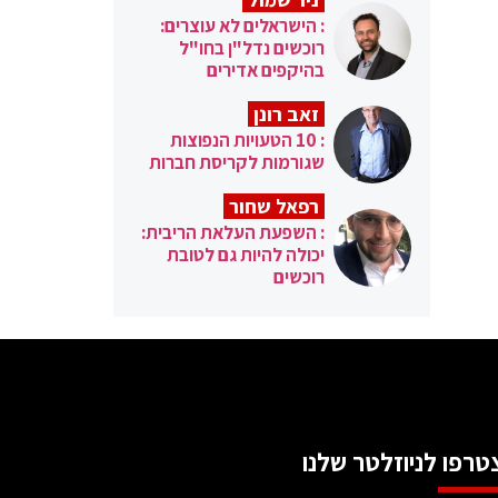
: הישראלים לא עוצרים:
רוכשים נדל"ן בחו"ל
בהיקפים אדירים
זאב רונן
: 10 הטעויות הנפוצות
שגורמות לקריסת חברות
רפאל שחור
: השפעת העלאת הריבית:
יכולה להיות גם לטובת
רוכשים
טרפו לניוזלטר שלנו