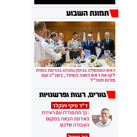
צילום:
קובי גדעון / לע"מ
ראש הממשלה בנימין נתניהו בהרמת כוסית
לקראת ראש השנה במוסד, בשב"כ ועם
פורום מטכ"ל
ד"ר מיקי וינקלר
: כך תתמודדו עם רעידת
האדמה הבאה במקום
העבודה שלכם
ניר שמול