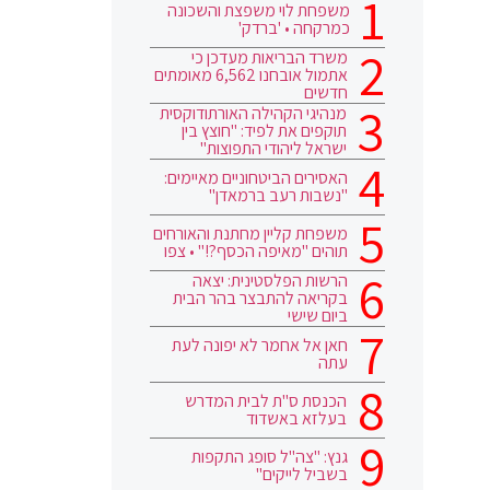
משפחת לוי משפצת והשכונה
כמרקחה • 'ברדק'
משרד הבריאות מעדכן כי
אתמול אובחנו 6,562 מאומתים
חדשים
מנהיגי הקהילה האורתודוקסית
תוקפים את לפיד: "חוצץ בין
ישראל ליהודי התפוצות"
האסירים הביטחוניים מאיימים:
"נשבות רעב ברמאדן"
משפחת קליין מחתנת והאורחים
תוהים "מאיפה הכסף?!" • צפו
הרשות הפלסטינית: יצאה
בקריאה להתבצר בהר הבית
ביום שישי
חאן אל אחמר לא יפונה לעת
עתה
הכנסת ס"ת לבית המדרש
בעלזא באשדוד
גנץ: "צה"ל סופג התקפות
בשביל לייקים"