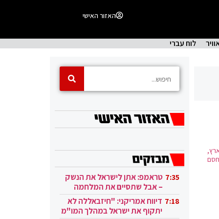
האזור האישי
וויר
לוח עברי
י הארץ,
חסם
טראמפ: אתן לישראל את הנשק
7:35
– אבל שתסיים את המלחמה
בעזה
דיווח אמריקני: "חיזבאללה לא
7:18
יתקוף את ישראל במהלך המו"מ