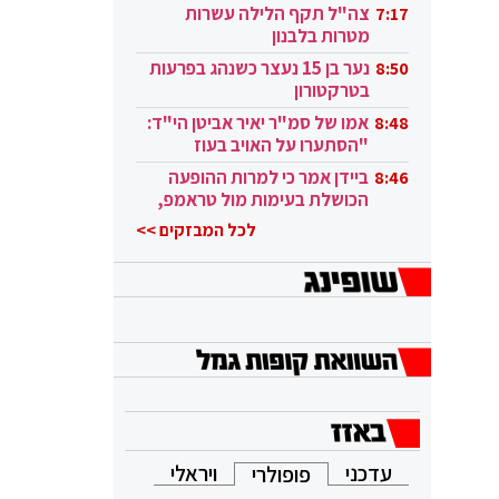
בקטאר"
צה"ל תקף הלילה עשרות
7:17
מטרות בלבנון
נער בן 15 נעצר כשנהג בפרעות
8:50
בטרקטורון
אמו של סמ"ר יאיר אביטן הי"ד:
8:48
"הסתערו על האויב בעוז
ובגבורה"
ביידן אמר כי למרות ההופעה
8:46
הכושלת בעימות מול טראמפ,
הוא ממשיך
לכל המבזקים >>
עדכני
ויראלי
פופולרי