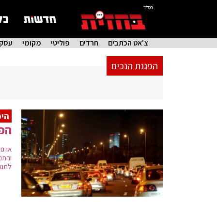
בס"ד
צ'אט הכתבים
חרדים
פוליטי
מקומי
עסקי
הפגנת הנכים
היכ
הפג
והתנ
לתנו