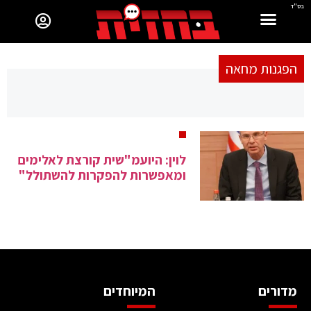
בס"ד
הפגנות מחאה
לוין: היועמ"שית קורצת לאלימים
ומאפשרות להפקרות להשתולל"
מדורים
המיוחדים