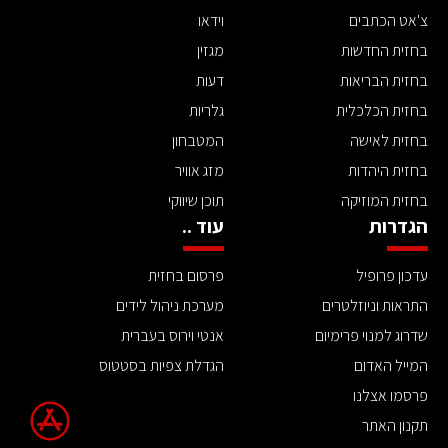
צ'אט הכתבים
וידאו
בחזית החדשות
מגזין
בחזית הבריאות
דעות
בחזית הכלכלית
גלריות
בחזית לאישה
המטבחון
בחזית היהדות
מזג אוויר
בחזית המוזיקה
תוכן שיווקי
הגדרות
עוד ..
עדכון פרופיל
פרסום בחזית
התראות וניוזלטרים
מערכת ניהול לידים
שדרוג למנוי פרימיום
אנטי וירוס בעברית
המייל האדום
הגדלת צפיות בסטטוס
פרסמו אצלנו
תקנון האתר