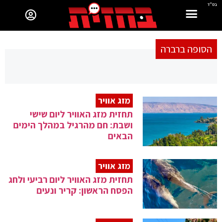
בס"ד
הסופה ברברה
מזג אוויר
תחזית מזג האוויר ליום שישי
ושבת: חם מהרגיל במהלך הימים
הבאים
מזג אוויר
תחזית מזג האוויר ליום רביעי ולחג
הפסח הראשון: קריר ונעים