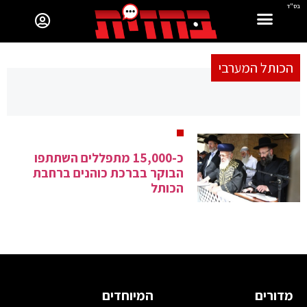
בס"ד
הכותל המערבי
כ-15,000 מתפללים השתתפו
הבוקר בברכת כוהנים ברחבת
הכותל
מדורים
המיוחדים