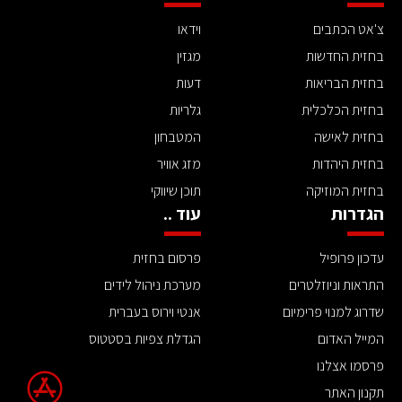
צ'אט הכתבים
וידאו
בחזית החדשות
מגזין
בחזית הבריאות
דעות
בחזית הכלכלית
גלריות
בחזית לאישה
המטבחון
בחזית היהדות
מזג אוויר
בחזית המוזיקה
תוכן שיווקי
הגדרות
עוד ..
עדכון פרופיל
פרסום בחזית
התראות וניוזלטרים
מערכת ניהול לידים
שדרוג למנוי פרימיום
אנטי וירוס בעברית
המייל האדום
הגדלת צפיות בסטטוס
פרסמו אצלנו
תקנון האתר