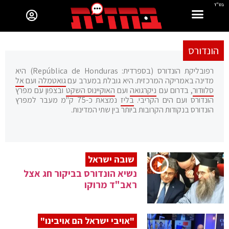
בס"ד
הונדורס
רפובליקת הונדורס (בספרדית: República de Honduras) היא
מדינה באמריקה המרכזית. היא גובלת במערב עם
גואטמלה
ועם
אל
סלוודור
, בדרום עם
ניקרגואה
ועם
האוקיינוס השקט
ובצפון עם מפרץ
הונדורס ועם הים הקריבי.
בליז
נמצאת כ-75 ק"מ מעבר למפרץ
הונדורס בנקודות הקרובות ביותר בין שתי המדינות.
שובה ישראל
נשיא הונדורס בביקור חג אצל
ראב"ד מרוקו
"אויבי ישראל הם אויבינו"