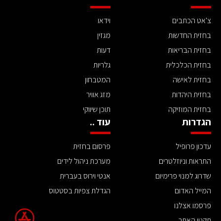
צ'אט הכתבים
וידאו
בחזית החדשות
מגזין
בחזית הבריאות
דעות
בחזית הכלכלית
גלריות
בחזית לאישה
המטבחון
בחזית היהדות
מזג אוויר
בחזית המוזיקה
תוכן שיווקי
הגדרות
עוד ..
עדכון פרופיל
פרסום בחזית
התראות וניוזלטרים
מערכת ניהול לידים
שדרוג למנוי פרימיום
אנטי וירוס בעברית
המייל האדום
הגדלת צפיות בסטטוס
פרסמו אצלנו
תקנון האתר