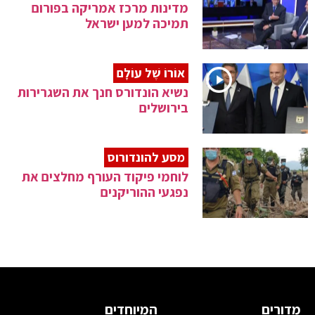
מדינות מרכז אמריקה בפורום
תמיכה למען ישראל
אוֹרוֹ שֶׁל עוֹלָם
נשיא הונדורס חנך את השגרירות
בירושלים
מסע להונדורוס
לוחמי פיקוד העורף מחלצים את
נפגעי ההוריקנים
מדורים
המיוחדים