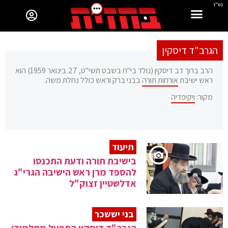
בס"ד
הגרב"ד דיסקין
הרב ברוך דב דיסקין (נולד בי"ח בשבט תשי"ט, 27 בינואר 1959) הוא
ראש ישיבת
אורחות תורה
בבני ברק וראש כולל נחלת משה.
מקור:
ויקיפדיה
תיעוד
בישיבת תורה ודעת התכנסו
להספד מרן ראש הישיבה הגרי"ג
אדלשטיין זצוק"ל
בני יששכר
הגרב"ד דיסקין התפעל מתלמידי