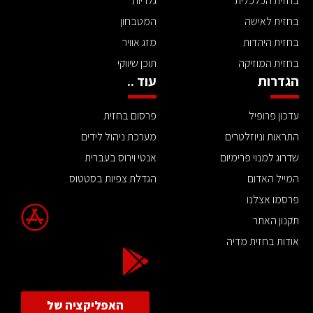
בחזית הכלכלית
גלריות
בחזית לאישה
המטבחון
בחזית היהדות
מזג אוויר
בחזית המוזיקה
תוכן שיווקי
הגדרות
עוד ..
עדכון פרופיל
פרסום בחזית
התראות וניוזלטרים
מערכת ניהול לידים
שדרוג למנוי פרימיום
אנטי וירוס בעברית
המייל האדום
הגדלת צפיות בסטטוס
פרסמו אצלנו
תקנון האתר
אודות בחזית מדיה
האפליקציה של