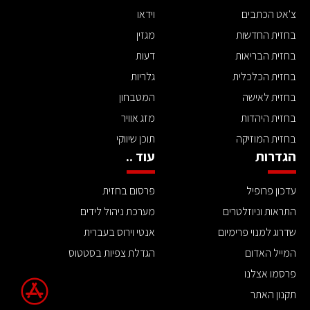
צ'אט הכתבים
וידאו
בחזית החדשות
מגזין
בחזית הבריאות
דעות
בחזית הכלכלית
גלריות
בחזית לאישה
המטבחון
בחזית היהדות
מזג אוויר
בחזית המוזיקה
תוכן שיווקי
הגדרות
עוד ..
עדכון פרופיל
פרסום בחזית
התראות וניוזלטרים
מערכת ניהול לידים
שדרוג למנוי פרימיום
אנטי וירוס בעברית
המייל האדום
הגדלת צפיות בסטטוס
פרסמו אצלנו
תקנון האתר