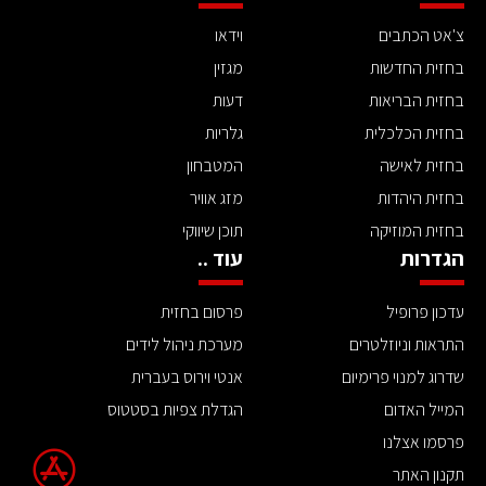
צ'אט הכתבים
וידאו
בחזית החדשות
מגזין
בחזית הבריאות
דעות
בחזית הכלכלית
גלריות
בחזית לאישה
המטבחון
בחזית היהדות
מזג אוויר
בחזית המוזיקה
תוכן שיווקי
הגדרות
עוד ..
עדכון פרופיל
פרסום בחזית
התראות וניוזלטרים
מערכת ניהול לידים
שדרוג למנוי פרימיום
אנטי וירוס בעברית
המייל האדום
הגדלת צפיות בסטטוס
פרסמו אצלנו
תקנון האתר