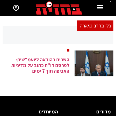
בס"ד
גלי בהרב מיארה
השרים בהוראה ליועמ"שית:
לפרסם דו"ח כתוב על מדיניות
האכיפה תוך 7 ימים
מדורים
המיוחדים