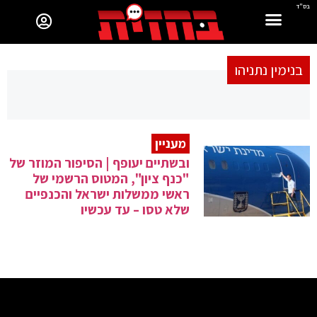
בס"ד
בנימין נתניהו
מעניין
ובשתיים יעופף | הסיפור המוזר של
"כנף ציון", המטוס הרשמי של
ראשי ממשלות ישראל והכנפיים
שלא טסו – עד עכשיו