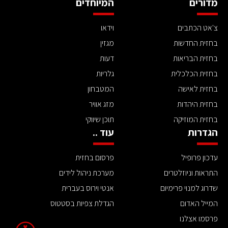
מדורים
המיוחדים
צ'אט הכתבים
וידאו
בחזית החדשות
מגזין
בחזית הבריאות
דעות
בחזית הכלכלית
גלריות
בחזית לאישה
המטבחון
בחזית היהדות
מזג אוויר
בחזית המוזיקה
תוכן שיווקי
הגדרות
עוד ..
עדכון פרופיל
פרסום בחזית
התראות וניוזלטרים
מערכת ניהול לידים
שדרוג למנוי פרימיום
אנטי וירוס בעברית
המייל האדום
הגדלת צפיות בסטטוס
פרסמו אצלנו