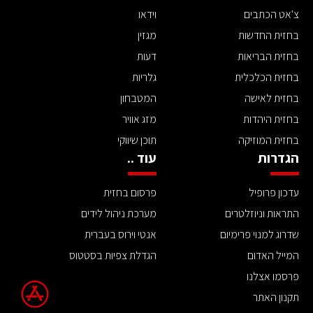
צ'אט הכתבים
וידאו
בחזית החדשות
מגזין
בחזית הבריאות
דעות
בחזית הכלכלית
גלריות
בחזית לאישה
המטבחון
בחזית היהדות
מזג אוויר
בחזית המוזיקה
תוכן שיווקי
הגדרות
עוד ..
עדכון פרופיל
פרסום בחזית
התראות וניוזלטרים
מערכת ניהול לידים
שדרוג למנוי פרימיום
אנטי וירוס בעברית
המייל האדום
הגדלת צפיות בסטטוס
פרסמו אצלנו
תקנון האתר