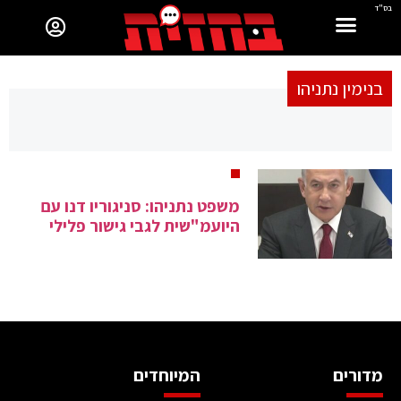
בס"ד
בנימין נתניהו
משפט נתניהו: סניגוריו דנו עם
היועמ"שית לגבי גישור פלילי
מדורים
המיוחדים