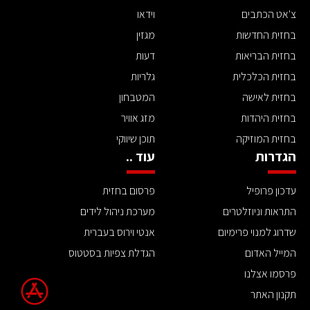
צ'אט הכתבים
וידאו
בחזית החדשות
מגזין
בחזית הבריאות
דעות
בחזית הכלכלית
גלריות
בחזית לאישה
המטבחון
בחזית היהדות
מזג אוויר
בחזית המוזיקה
תוכן שיווקי
הגדרות
עוד ..
עדכון פרופיל
פרסום בחזית
התראות וניוזלטרים
מערכת ניהול לידים
שדרוג למנוי פרימיום
אנטי וירוס בעברית
המייל האדום
הגדלת צפיות בסטטוס
פרסמו אצלנו
תקנון האתר