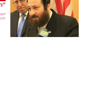
"ה
לאור
לתמי