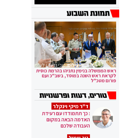
צילום:
קובי גדעון / לע"מ
ראש הממשלה בנימין נתניהו בהרמת כוסית
לקראת ראש השנה במוסד, בשב"כ ועם
פורום מטכ"ל
ד"ר מיקי וינקלר
: כך תתמודדו עם רעידת
האדמה הבאה במקום
העבודה שלכם
ניר שמול