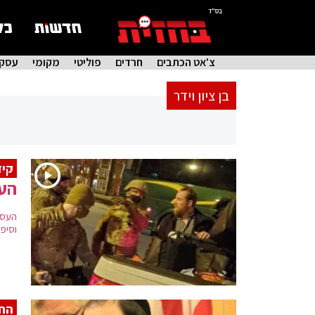
בס"ד
צ'אט הכתבים
חרדים
פוליטי
מקומי
עסקי
בן ציון וידר
קיד
העס
העסק
וסיפ
החר