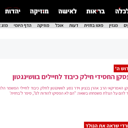
ם
מגזין
פוטו בחזית
דעות
אוכל
מוזיקה
הדף היומי
מזג א
וש ה'
קן החסידי חילק כיבוד לחיילים בוושינגטון
ן האמריקאי הרב אהרן בנציון וידר נסע לוושינגטון לחלק כיבוד לחיילי המשמר הלא
ר להם על הצלת משפחתו בשואה: "הם לא הפסיקו להודות לנו", סיפר ל'בחזית'
די שראה את הנולד