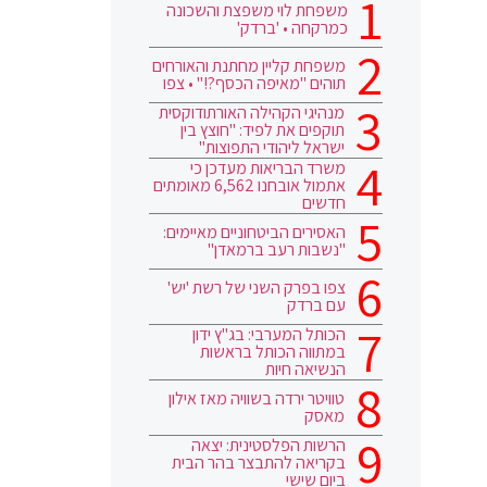
משפחת לוי משפצת והשכונה
כמרקחה • 'ברדק'
משפחת קליין מחתנת והאורחים
תוהים "מאיפה הכסף?!" • צפו
מנהיגי הקהילה האורתודוקסית
תוקפים את לפיד: "חוצץ בין
ישראל ליהודי התפוצות"
משרד הבריאות מעדכן כי
אתמול אובחנו 6,562 מאומתים
חדשים
האסירים הביטחוניים מאיימים:
"נשבות רעב ברמאדן"
צפו בפרק השני של רשת 'יש'
עם ברדק
הכותל המערבי: בג"ץ ידון
במתווה הכותל בראשות
הנשיאה חיות
טוויטר ירדה בשוויה מאז אילון
מאסק
הרשות הפלסטינית: יצאה
בקריאה להתבצר בהר הבית
ביום שישי