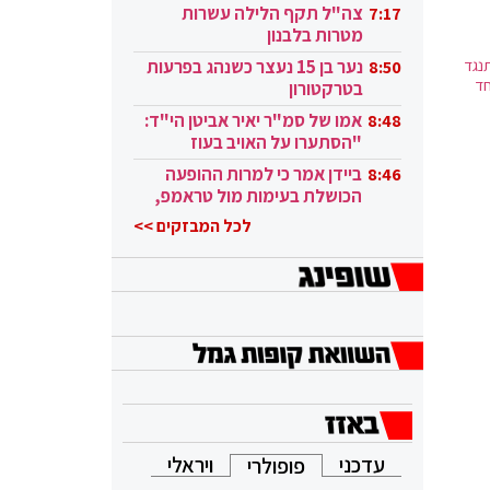
בקטאר"
צה"ל תקף הלילה עשרות
7:17
מטרות בלבנון
נגד
נער בן 15 נעצר כשנהג בפרעות
8:50
חד
בטרקטורון
אמו של סמ"ר יאיר אביטן הי"ד:
8:48
"הסתערו על האויב בעוז
ובגבורה"
ביידן אמר כי למרות ההופעה
8:46
הכושלת בעימות מול טראמפ,
הוא ממשיך
לכל המבזקים >>
עדכני
ויראלי
פופולרי