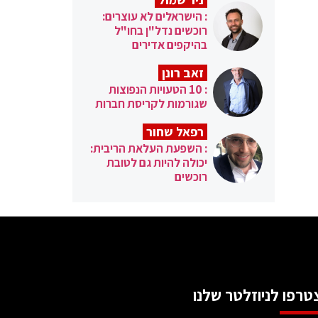
: הישראלים לא עוצרים:
רוכשים נדל"ן בחו"ל
בהיקפים אדירים
זאב רונן
: 10 הטעויות הנפוצות
שגורמות לקריסת חברות
רפאל שחור
: השפעת העלאת הריבית:
יכולה להיות גם לטובת
רוכשים
טרפו לניוזלטר שלנו