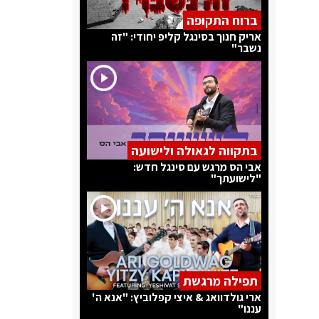
ברוח התקופה
אריק חנוך בסינגל קליפ יחודי: "זה
נשבר"
בתקווה לגאולה ולישועה
אבי הס מרגש עם סינגל חדש:
"לישועתך"
תפילה מרגשת
ארי גולדוואג & איצי קפלוביץ: "אנא ה'
עננו"