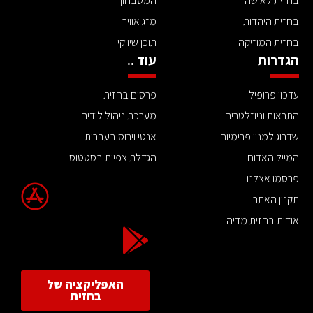
בחזית לאישה
המטבחון
בחזית היהדות
מזג אוויר
בחזית המוזיקה
תוכן שיווקי
הגדרות
עוד ..
עדכון פרופיל
פרסום בחזית
התראות וניוזלטרים
מערכת ניהול לידים
שדרוג למנוי פרימיום
אנטי וירוס בעברית
המייל האדום
הגדלת צפיות בסטטוס
פרסמו אצלנו
תקנון האתר
אודות בחזית מדיה
האפליקציה של
בחזית