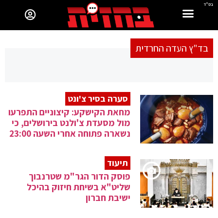
בס"ד
בד"ץ העדה החרדית
סערה בסיר צ'ונט
מחאת הקישקע: קיצוניים התפרעו
מול מסעדת צ'ולנט בירושלים, כי
נשארה פתוחה אחרי השעה 23:00
תיעוד
פוסק הדור הגר"מ שטרנבוך
שליט"א בשיחת חיזוק בהיכל
ישיבת חברון