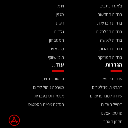
צ'אט הכתבים
וידאו
בחזית החדשות
מגזין
בחזית הבריאות
דעות
בחזית הכלכלית
גלריות
בחזית לאישה
המטבחון
בחזית היהדות
מזג אוויר
בחזית המוזיקה
תוכן שיווקי
הגדרות
עוד ..
עדכון פרופיל
פרסום בחזית
התראות וניוזלטרים
מערכת ניהול לידים
שדרוג למנוי פרימיום
אנטי וירוס בעברית
המייל האדום
הגדלת צפיות בסטטוס
פרסמו אצלנו
תקנון האתר