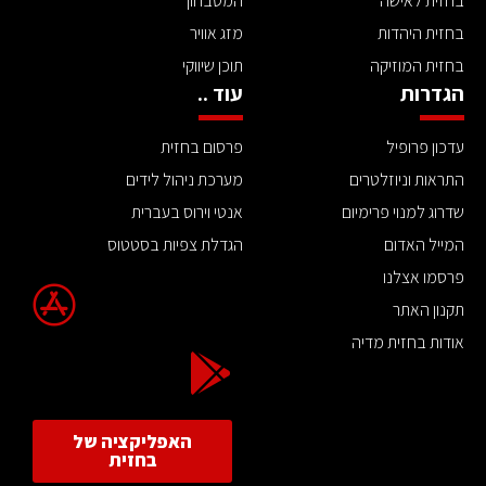
בחזית לאישה
המטבחון
בחזית היהדות
מזג אוויר
בחזית המוזיקה
תוכן שיווקי
הגדרות
עוד ..
עדכון פרופיל
פרסום בחזית
התראות וניוזלטרים
מערכת ניהול לידים
שדרוג למנוי פרימיום
אנטי וירוס בעברית
המייל האדום
הגדלת צפיות בסטטוס
פרסמו אצלנו
תקנון האתר
אודות בחזית מדיה
האפליקציה של
בחזית