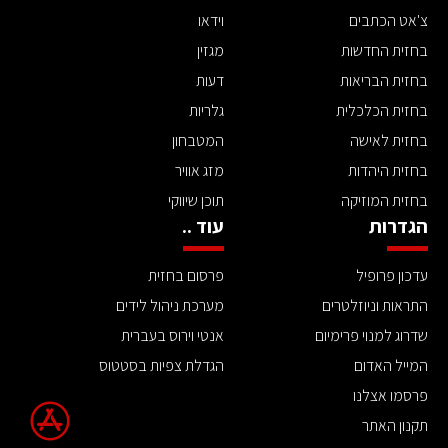
צ'אט הכתבים
וידאו
בחזית החדשות
מגזין
בחזית הבריאות
דעות
בחזית הכלכלית
גלריות
בחזית לאישה
המטבחון
בחזית היהדות
מזג אוויר
בחזית המוזיקה
תוכן שיווקי
הגדרות
עוד ..
עדכון פרופיל
פרסום בחזית
התראות וניוזלטרים
מערכת ניהול לידים
שדרוג למנוי פרימיום
אנטי וירוס בעברית
המייל האדום
הגדלת צפיות בסטטוס
פרסמו אצלנו
תקנון האתר