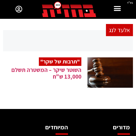
בס"ד
אלעד לנג
"תרבות של שקר"
השוטר שיקר – המשטרה תשלם
13,000 ש"ח
מדורים
המיוחדים