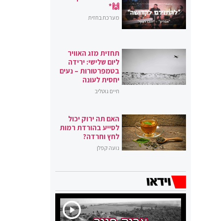
🙌*
מערכת בחזית
תחזית מזג האוויר
ליום שלישי: ירידה
בטמפרטורות – נעים
יחסית לעונה
חיים גוטליב
האם תה ירוק יכול
לסייע בהורדת רמות
לחץ וחרדה?
נועה קפלן