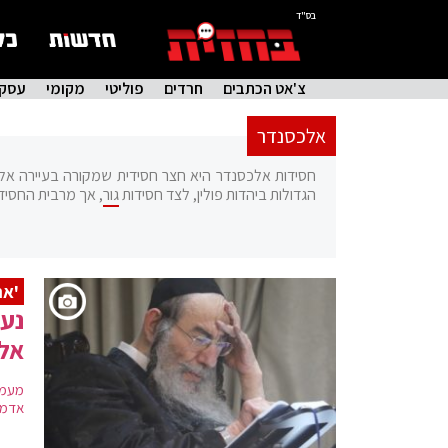
בס"ד
צ'אט הכתבים
חרדים
פוליטי
מקומי
עסקי
אלכסנדר
חסידות אלכסנדר היא חצר חסידית שמקורה בעיירה אל
הגדולות ביהדות פולין, לצד חסידות
גור
, אך מרבית החסיד
'אה
נעי
אל
מעמד
אדמו