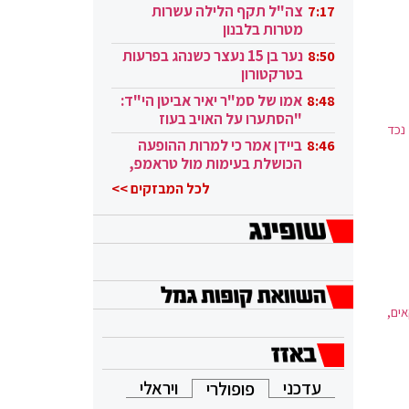
בקטאר"
צה"ל תקף הלילה עשרות
7:17
מטרות בלבנון
נער בן 15 נעצר כשנהג בפרעות
8:50
בטרקטורון
אמו של סמ"ר יאיר אביטן הי"ד:
8:48
"הסתערו על האויב בעוז
נכד
ובגבורה"
ביידן אמר כי למרות ההופעה
8:46
הכושלת בעימות מול טראמפ,
הוא ממשיך
לכל המבזקים >>
אים,
עדכני
ויראלי
פופולרי