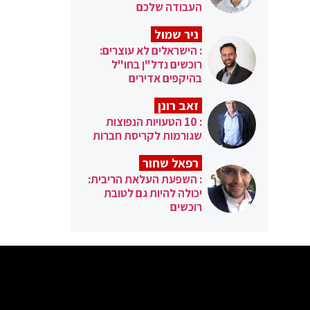
העבודה שלכם
ניר שמול
: הישראלים לא עוצרים:
רוכשים נדל"ן בחו"ל
בהיקפים אדירים
זאב רונן
: 10 הטעויות הנפוצות
שגורמות לקריסת חברות
רפאל שחור
: השפעת העלאת הריבית:
יכולה להיות גם לטובת
רוכשים