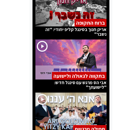
ברוח התקופה
אריק חנוך בסינגל קליפ יחודי: "זה
נשבר"
בתקווה לגאולה ולישועה
אבי הס מרגש עם סינגל חדש:
"לישועתך"
תפילה מרגשת