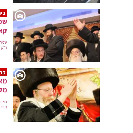
בית
שמח
קאפ
שמחת
כ"ק 
קרי
מא
מק
באירו
חברי 