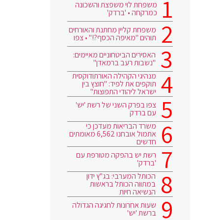
משפחת לוי משפצת והשכונה
כמרקחה • 'ברדק'
משפחת קליין מחתנת והאורחים
תוהים "מאיפה הכסף?!" • צפו
האסירים הביטחוניים מאיימים:
"נשבות רעב ברמאדן"
מנהיגי הקהילה האורתודוקסית
תוקפים את לפיד: "חוצץ בין
ישראל ליהודי התפוצות"
צפו בפרק השני של רשת 'יש'
עם ברדק
משרד הבריאות מעדכן כי
אתמול אובחנו 6,562 מאומתים
חדשים
רשת יש בהפקה מטורפת עם
'ברדק'
הכותל המערבי: בג"ץ ידון
במתווה הכותל בראשות
הנשיאה חיות
שעות אחרונות לחגיגה הגדולה
ברשת 'יש'