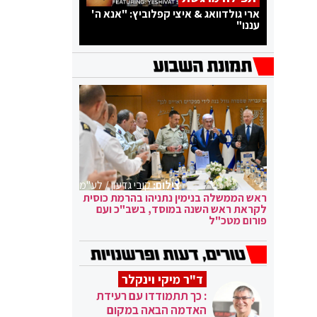
ארי גולדוואג & איצי קפלוביץ: "אנא ה'
עננו"
צילום:
קובי גדעון / לע"מ
ראש הממשלה בנימין נתניהו בהרמת כוסית
לקראת ראש השנה במוסד, בשב"כ ועם
פורום מטכ"ל
ד"ר מיקי וינקלר
: כך תתמודדו עם רעידת
האדמה הבאה במקום