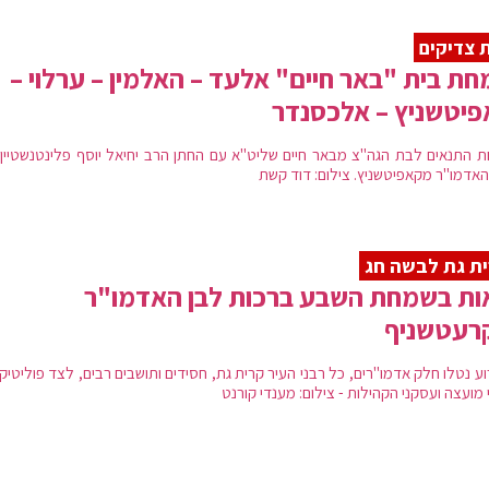
 צדיקים
ת בית "באר חיים" אלעד – האלמין – ערלוי –
יטשניץ – אלכסנדר
 התנאים לבת הגה"צ מבאר חיים שליט"א עם החתן הרב יחיאל יוסף פלינטנשטיין 
האדמו"ר מקאפיטשניץ. צילום: דוד קשת
ת גת לבשה חג
ות בשמחת השבע ברכות לבן האדמו"ר
רעטשניף
ע נטלו חלק אדמו"רים, כל רבני העיר קרית גת, חסידים ותושבים רבים, לצד פוליטיק
מועצה ועסקני הקהילות - צילום: מענדי קורנט