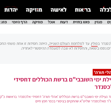
ם
מגזין
פוטו בחזית
דעות
אוכל
מוזיקה
הדף היומי
מזג א
כסנדר ב
פולין
. עד ל
מלחמת העולם השנייה
, הייתה חסידות זו אחת משתי החסיד
ים נספו בשואה, והחסידות לא שבה למעמדה ההיסטורי לאחריה.
לי תורה'
לת ימי השובבי"ם ברשת הכוללים דחסידי
כסנדר
 נעילת ימי השובבי"ם ברשת הכוללים 'אהלי תורה' דחסידי אלכסנדר בראשות כ"ק 
"ר מאלכסנדר שליט"א שהתקיים בציפורי בכפר חפץ חיים