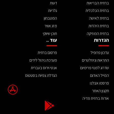
בחזית הבריאות
דעות
בחזית הכלכלית
גלריות
בחזית לאישה
המטבחון
בחזית היהדות
מזג אוויר
בחזית המוזיקה
תוכן שיווקי
הגדרות
עוד ..
עדכון פרופיל
פרסום בחזית
התראות וניוזלטרים
מערכת ניהול לידים
שדרוג למנוי פרימיום
אנטי וירוס בעברית
המייל האדום
הגדלת צפיות בסטטוס
פרסמו אצלנו
תקנון האתר
אודות בחזית מדיה