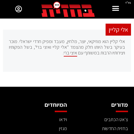
בס"ד
אלי קליין
אלי קליין הוא מוזיקאי, יוצר, מלחין, מעבד ומפיק חרדי ישראלי. מוכר
בעיקר בשל היותו חלק מהצמד "אלי קליי ואיצי ברי", בשל הפקותיו
ויצירותיו הרבות במשותף עם
איצי ברי
.
מדורים
המיוחדים
צ'אט הכתבים
וידאו
בחזית החדשות
מגזין