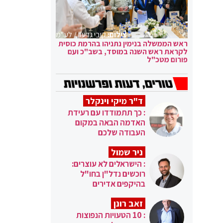
צילום:
קובי גדעון / לע"מ
ראש הממשלה בנימין נתניהו בהרמת כוסית
לקראת ראש השנה במוסד, בשב"כ ועם
פורום מטכ"ל
ד"ר מיקי וינקלר
: כך תתמודדו עם רעידת
האדמה הבאה במקום
העבודה שלכם
ניר שמול
: הישראלים לא עוצרים:
רוכשים נדל"ן בחו"ל
בהיקפים אדירים
זאב רונן
: 10 הטעויות הנפוצות