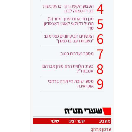
הפצוע הקשה רקד בהתרגשות
בבר המצווה לבנו
מגן דוד אדום יערוך מחר (ג')
תרגיל רדיולוגי לאומי באצטדיון
טדי
האסירים הביטחוניים מאיימים:
"נשבות רעב ברמאדן"
מספר נעדרים בנגב
כעת: הלוויית הרוג מירון אברהם
אמבון ז"ל
מסע ישיבת חיי תורה ברחבי
אוקראינה
מטבע
שער יציג
שינוי
עדכון אחרון: