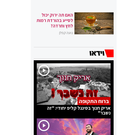
האם תה ירוק יכול
לסייע בהורדת רמות
לחץ וחרדה?
נועה קפלן
ברוח התקופה
אריק חנוך בסינגל קליפ יחודי: "זה
נשבר"