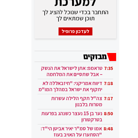
למערכת
התחבר בכדי שנוכל להציג לך
תוכן שמתאים לך
לעדכון פרופיל
טראמפ: אתן לישראל את הנשק
7:35
– אבל שתסיים את המלחמה
בעזה
דיווח אמריקני: "חיזבאללה לא
7:18
יתקוף את ישראל במהלך המו"מ
בקטאר"
צה"ל תקף הלילה עשרות
7:17
מטרות בלבנון
נער בן 15 נעצר כשנהג בפרעות
8:50
בטרקטורון
אמו של סמ"ר יאיר אביטן הי"ד:
8:48
"הסתערו על האויב בעוז