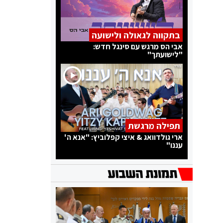
בתקווה לגאולה ולישועה
אבי הס מרגש עם סינגל חדש:
"לישועתך"
תפילה מרגשת
ארי גולדוואג & איצי קפלוביץ: "אנא ה'
עננו"