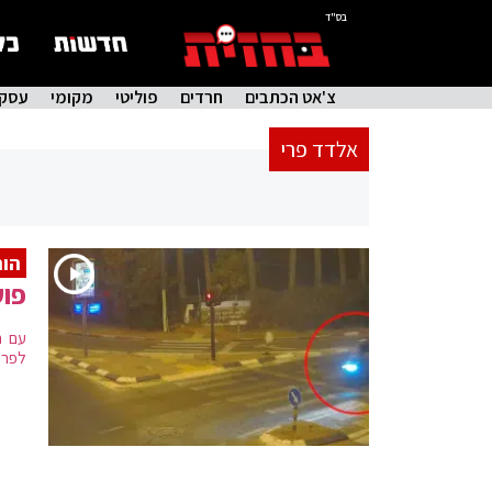
בס"ד
צ'אט הכתבים
חרדים
פוליטי
מקומי
עסקי
אלדד פרי
הות
פוע
עם ה
לפרס