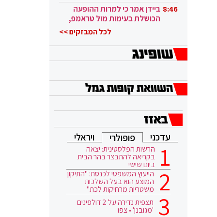
ובגבורה"
ביידן אמר כי למרות ההופעה
8:46
הכושלת בעימות מול טראמפ,
הוא ממשיך
לכל המבזקים >>
עדכני
ויראלי
פופולרי
הרשות הפלסטינית: יצאה
בקריאה להתבצר בהר הבית
ביום שישי
הייעוץ המשפטי לכנסת: "התיקון
המוצע הוא בעל השלכות
משטריות מרחיקות לכת"
תצפית נדירה על 2 דולפינים
'מגובנן' • צפו