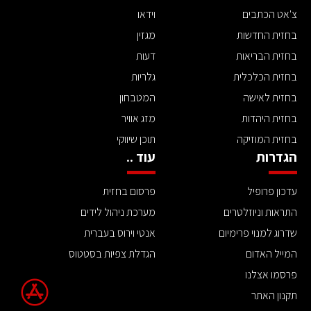
צ'אט הכתבים
וידאו
בחזית החדשות
מגזין
בחזית הבריאות
דעות
בחזית הכלכלית
גלריות
בחזית לאישה
המטבחון
בחזית היהדות
מזג אוויר
בחזית המוזיקה
תוכן שיווקי
הגדרות
עוד ..
עדכון פרופיל
פרסום בחזית
התראות וניוזלטרים
מערכת ניהול לידים
שדרוג למנוי פרימיום
אנטי וירוס בעברית
המייל האדום
הגדלת צפיות בסטטוס
פרסמו אצלנו
תקנון האתר