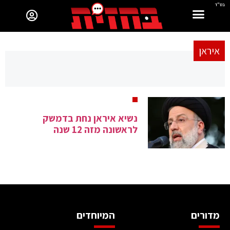
בס"ד
איראן
נשיא איראן נחת בדמשק
לראשונה מזה 12 שנה
מדורים
המיוחדים