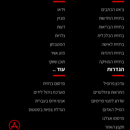
צ'אט הכתבים
וידאו
בחזית החדשות
מגזין
בחזית הבריאות
דעות
בחזית הכלכלית
גלריות
בחזית לאישה
המטבחון
בחזית היהדות
מזג אוויר
בחזית המוזיקה
תוכן שיווקי
הגדרות
עוד ..
עדכון פרופיל
פרסום בחזית
התראות וניוזלטרים
מערכת ניהול לידים
שדרוג למנוי פרימיום
אנטי וירוס בעברית
המייל האדום
הגדלת צפיות בסטטוס
פרסמו אצלנו
תקנון האתר