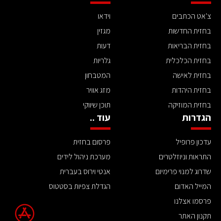
צ'אט הכתבים
וידאו
בחזית החדשות
מגזין
בחזית הבריאות
דעות
בחזית הכלכלית
גלריות
בחזית לאישה
המטבחון
בחזית היהדות
מזג אוויר
בחזית המוזיקה
תוכן שיווקי
הגדרות
עוד ..
עדכון פרופיל
פרסום בחזית
התראות וניוזלטרים
מערכת ניהול לידים
שדרוג למנוי פרימיום
אנטי וירוס בעברית
המייל האדום
הגדלת צפיות בסטטוס
פרסמו אצלנו
תקנון האתר