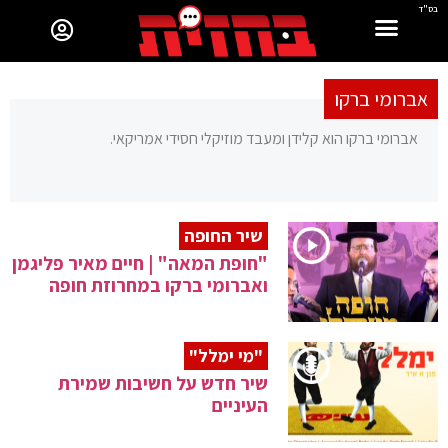
בס"ד
אברומי ברקו
אברומי ברקו הוא קלידן ומעבד מוזיקלי חסידי אמריקאי.
שיר החופה
"חופת המאה" | חיים מאיר פליגמן
ואברומי ברקו במחרוזת חופה
"מי ימלל"
שיר חדש על חשיבות שמירת
העיניים