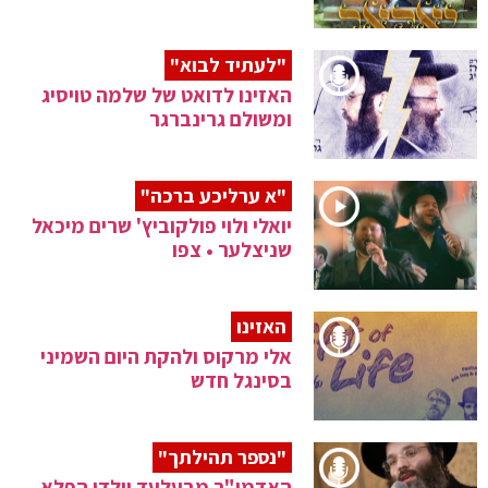
"לעתיד לבוא"
האזינו לדואט של שלמה טויסיג
ומשולם גרינברגר
"א ערליכע ברכה"
יואלי ולוי פולקוביץ' שרים מיכאל
שניצלער • צפו
האזינו
אלי מרקוס ולהקת היום השמיני
בסינגל חדש
"נספר תהילתך"
האדמו"ר מבעלעד וילדי הפלא