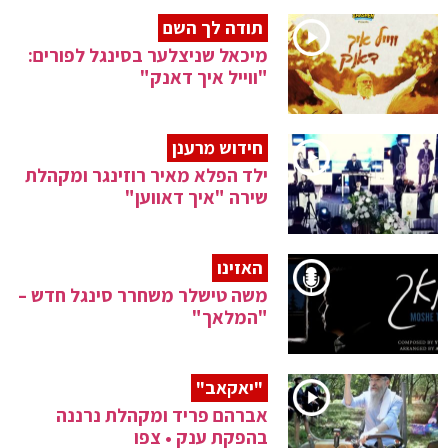
תודה לך השם
מיכאל שניצלער בסינגל לפורים:
"ווייל איך דאנק"
חידוש מרענן
ילד הפלא מאיר רוזינגר ומקהלת
שירה "איך דאווען"
האזינו
משה טישלר משחרר סינגל חדש –
"המלאך"
"יאקאב"
אברהם פריד ומקהלת נרננה
בהפקת ענק • צפו