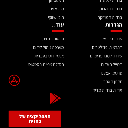
בחזית לאישה
המטבחון
בחזית היהדות
מזג אוויר
בחזית המוזיקה
תוכן שיווקי
הגדרות
עוד ..
עדכון פרופיל
פרסום בחזית
התראות וניוזלטרים
מערכת ניהול לידים
שדרוג למנוי פרימיום
אנטי וירוס בעברית
המייל האדום
הגדלת צפיות בסטטוס
פרסמו אצלנו
תקנון האתר
אודות בחזית מדיה
האפליקציה של
בחזית